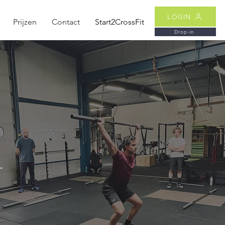
LOGIN
Prijzen
Contact
Start2CrossFit
Drop-in
n.