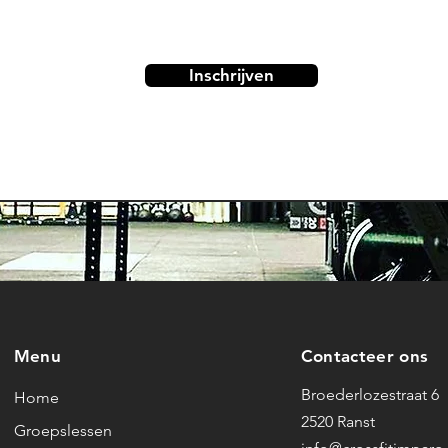
Inschrijven
Menu
Contacteer ons
Broederlozestraat 6
Home
2520 Ranst
Groepslessen