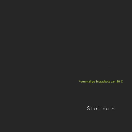
Open gym
Open Gym - onbeperkt
65 € -
maandelijks
*eenmalige instapkost van 40 €
Start nu