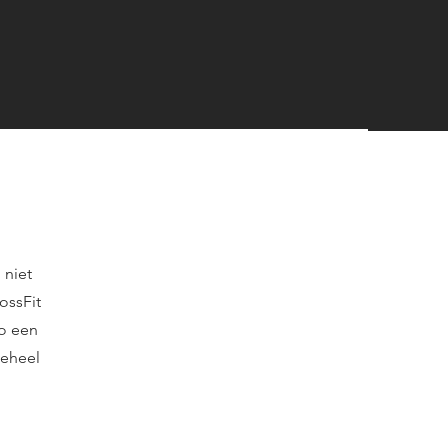
 niet
ossFit
ro een
geheel