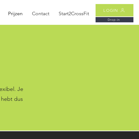
LOGIN
Prijzen
Contact
Start2CrossFit
Drop-in
exibel. Je
 hebt dus