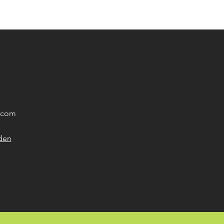
o.com
den