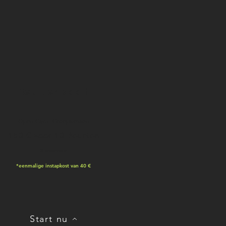
Beurtenkaart
Open Gym | Groepslessen
150 € voor 10 Beurten
3 maanden
*eenmalige instapkost van 40 €
Start nu