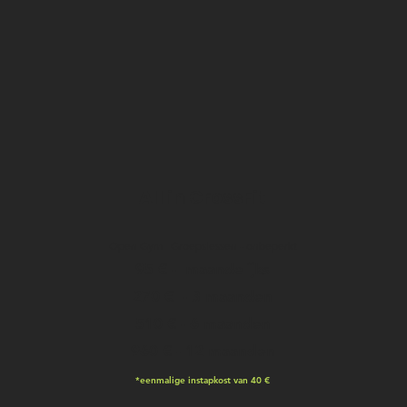
All in CrossFit
Open Gym | Groepslessen - onbeperkt
95 € -
maandelijks
270 € - 3 maanden
510 € - 6 maanden
960 € - 12 maanden
*eenmalige instapkost van 40 €